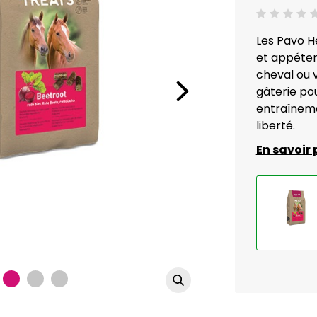
Jugement:0 /5
Les Pavo He
et appéte
cheval ou 
gâterie po
entraîneme
liberté.
En savoir 