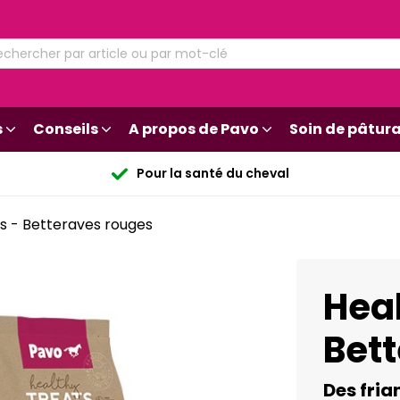
s
Conseils
A propos de Pavo
Soin de pâtur
Pour la santé du cheval
s - Betteraves rouges
Heal
Bet
Des fria