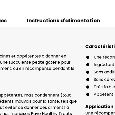
ues
Instructions d'alimentation
Caractérist
 saines et appétentes à donner en
Une récom
Une succulente petite gâterie pour
Ingrédient
nement, ou en récompense pendant le
Sans additif
Sans céré
Très faibl
Appétent
 appétentes, mais contiennent (tout
ients mauvais pour la santé, tels que
Application
ut éviter de donner ces aliments à
Une récompens
e nos friandises Pavo Healthy Treats