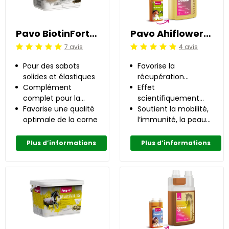
Pavo BiotinForte 3 kg
Pavo Ahiflower®Oil 1 l
7 avis
4 avis
Jugement:5 /5
Jugement:5 /5
Pour des sabots
Favorise la
solides et élastiques
récupération
Complément
naturelle
Effet
complet pour la
scientifiquement
santé des sabots
Favorise une qualité
prouvé
Soutient la mobilité,
optimale de la corne
l’immunité, la peau
et le pelage
Plus d’informations
Plus d’informations