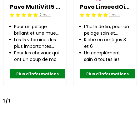
Pavo MultiVit15 3 kg
Pavo LinseedOil 1 l
2 avis
1 avis
Jugement:5 /5
Jugement:5 /5
Pour un pelage
L’huile de lin, pour un
brillant et une mue
pelage sain et
facile
Les 15 vitamines les
brillant
Riche en omégas 3
plus importantes
et 6
pour les chevaux
Pour les chevaux qui
Un complément
ont un coup de mou
sain à toutes les
lors du changement
rations
de saison
Plus d’informations
Plus d’informations
1 / 1