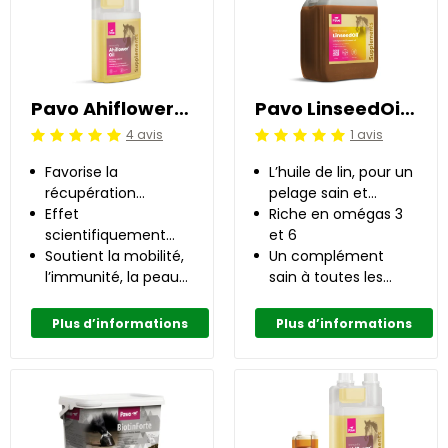
Pavo Ahiflower®Oil 0.5 l
Pavo LinseedOil 5 l
4 avis
1 avis
Jugement:5 /5
Jugement:5 /5
Favorise la
L’huile de lin, pour un
récupération
pelage sain et
naturelle
Effet
brillant
Riche en omégas 3
scientifiquement
et 6
prouvé
Soutient la mobilité,
Un complément
l’immunité, la peau
sain à toutes les
et le pelage
rations
Plus d’informations
Plus d’informations