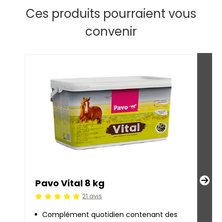
Ces produits pourraient vous
convenir
Pavo Vital 8 kg
Pav
21 avis
Jugement:5 /5
Jug
Complément quotidien contenant des
Po