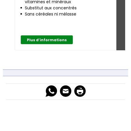
vitamines et minéraux
Ad
Substitut aux concentrés
c
Sans céréales ni mélasse
Pe
o
Plus d’informations
P