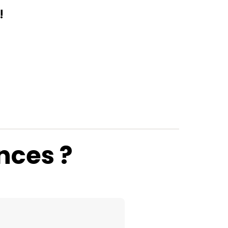
!
nces ?