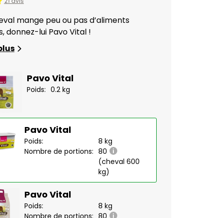
21 avis
heval mange peu ou pas d’aliments
 donnez-lui Pavo Vital !
plus
Pavo Vital
Poids:
0.2 kg
Pavo Vital
Poids:
8 kg
Nombre de portions:
80
(cheval 600
kg)
Pavo Vital
Poids:
8 kg
Nombre de portions:
80