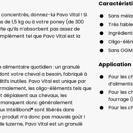
Caractérist
concentrés, donnez-lui Pavo Vital ! Si
Sans mélas
s de 1,5 kg ou à votre poney (de 300
Très faibl
fie qu’ils n’absorbent pas assez de
Ingrédients
mplément tel que Pavo Vital est la
Oligo-élém
Sans OGM
Application
e alimentaire quotidien : un granulé
ont votre cheval a besoin, fabriqué à
Pour les c
tifs inutiles. Pavo Vital est unique par
d’aliment
ormalement, les oligo-éléments tels que
Pour les c
et déplaisent aux chevaux, les
fourrage (
s manquent donc généralement
Pour les c
x Intellibond® sont libérés dans
 produit n’a donc pas mauvais goût !
 luzerne, Pavo Vital est un granulé