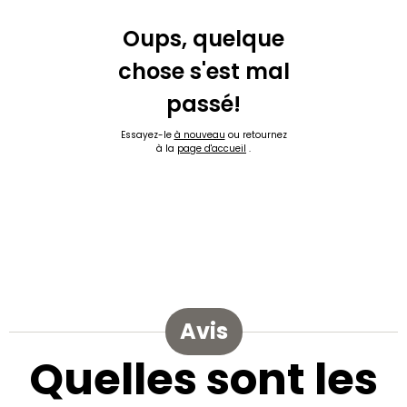
Oups, quelque
chose s'est mal
passé!
Essayez-le
à nouveau
ou retournez
à la
page d'accueil
.
Avis
Quelles sont les