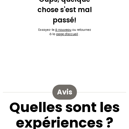
chose s'est mal
passé!
Essayez-le
à nouveau
ou retournez
à la
page d'accueil
.
Avis
Quelles sont les
expériences ?