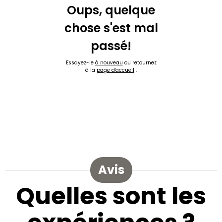
Oups, quelque
chose s'est mal
passé!
Essayez-le
à nouveau
ou retournez
à la
page d'accueil
.
Avis
Quelles sont les